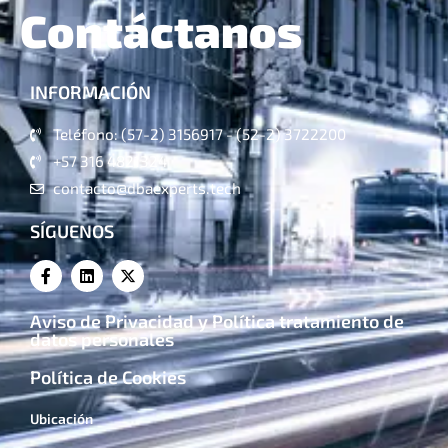
Contáctanos
INFORMACIÓN
Teléfono: (57-2) 3156917 - (52-2) 3722200
+57 316 4821324
contacto@dbaexperts.tech
SÍGUENOS
Aviso de Privacidad y Política tratamiento de
datos personales
Política de Cookies
Ubicación