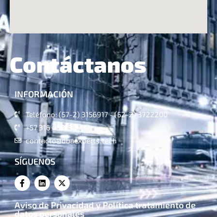
Contáctanos
INFORMACIÓN
Teléfono: (57-2) 3156917 - (52-2) 3722200
+57 316 4821324
contacto@dbaexperts.tech
SÍGUENOS
Aviso de Privacidad y Política tratamiento de
datos personales