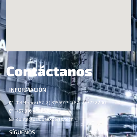
Contáctanos
INFORMACIÓN
Teléfono: (57-2) 3156917 - (52-2) 3722200
+57 316 4821324
contacto@dbaexperts.tech
SÍGUENOS