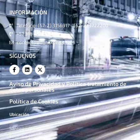
INFORMACIÓN
Teléfono: (57-2) 3156917 - (52-2) 3722200
+57 316 4821324
contacto@dbaexperts.tech
SÍGUENOS
Aviso de Privacidad y Política tratamiento de
datos personales
Política de Cookies
Ubicación
Santiago de Cali
Colombia |