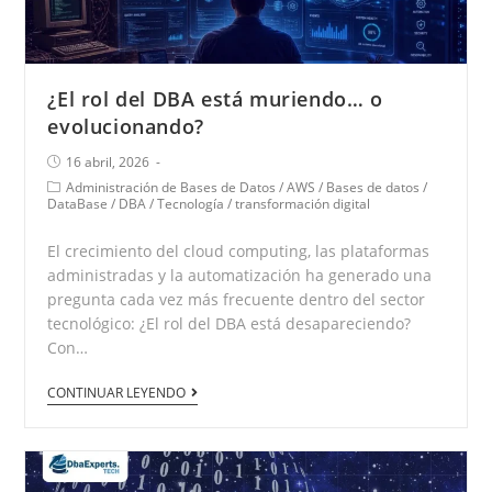
¿El rol del DBA está muriendo… o
evolucionando?
16 abril, 2026
Administración de Bases de Datos
/
AWS
/
Bases de datos
/
DataBase
/
DBA
/
Tecnología
/
transformación digital
El crecimiento del cloud computing, las plataformas
administradas y la automatización ha generado una
pregunta cada vez más frecuente dentro del sector
tecnológico: ¿El rol del DBA está desapareciendo?
Con…
CONTINUAR LEYENDO