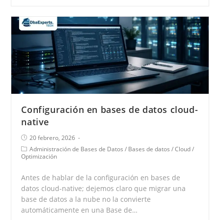
Configuración en bases de datos cloud-
native
20 febrero, 2026
Administración de Bases de Datos
/
Bases de datos
/
Cloud
/
Optimización
Antes de hablar de la configuración en bases de
datos cloud-native; dejemos claro que migrar una
base de datos a la nube no la convierte
automáticamente en una Base de…