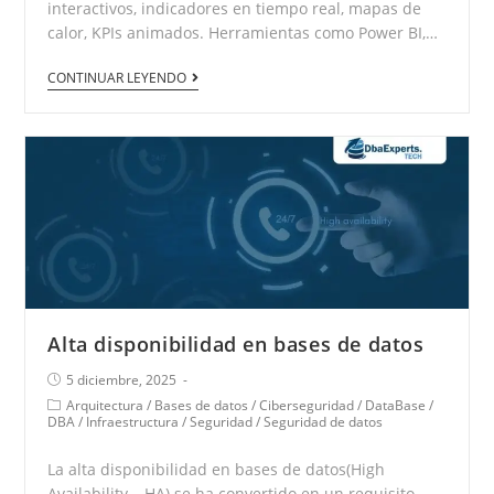
interactivos, indicadores en tiempo real, mapas de
calor, KPIs animados. Herramientas como Power BI,…
CONTINUAR LEYENDO
Alta disponibilidad en bases de datos
5 diciembre, 2025
Arquitectura
/
Bases de datos
/
Ciberseguridad
/
DataBase
/
DBA
/
Infraestructura
/
Seguridad
/
Seguridad de datos
La alta disponibilidad en bases de datos(High
Availability – HA) se ha convertido en un requisito