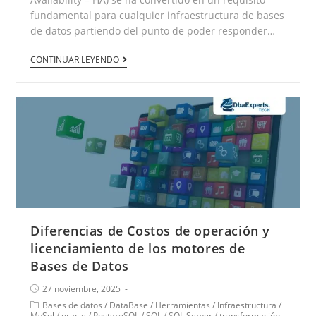
fundamental para cualquier infraestructura de bases
de datos partiendo del punto de poder responder…
CONTINUAR LEYENDO
Diferencias de Costos de operación y
licenciamiento de los motores de
Bases de Datos
27 noviembre, 2025
Bases de datos
/
DataBase
/
Herramientas
/
Infraestructura
/
MySql
/
oracle
/
PostgreSQL
/
SQL
/
SQL Server
/
transformación