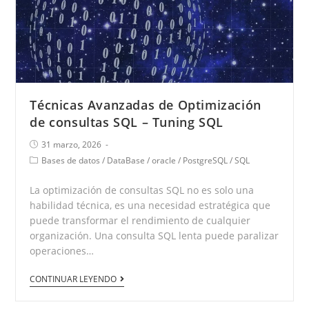
Técnicas Avanzadas de Optimización
de consultas SQL – Tuning SQL
31 marzo, 2026
Bases de datos
/
DataBase
/
oracle
/
PostgreSQL
/
SQL
La optimización de consultas SQL no es solo una
habilidad técnica, es una necesidad estratégica que
puede transformar el rendimiento de cualquier
organización. Una consulta SQL lenta puede paralizar
operaciones…
CONTINUAR LEYENDO