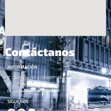
Contáctanos
INFORMACIÓN
Teléfono: (57-2) 3156917 - (52-2) 3722200
+57 316 4821324
contacto@dbaexperts.tech
SÍGUENOS