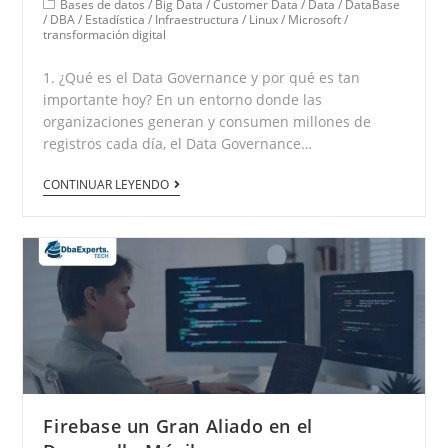
Bases de datos
/
Big Data
/
Customer Data
/
Data
/
DataBase
/
DBA
/
Estadística
/
Infraestructura
/
Linux
/
Microsoft
/
transformación digital
1. ¿Qué es el Data Governance y por qué es tan
importante hoy? En un entorno donde las
organizaciones generan y consumen millones de
registros cada día, el Data Governance…
CONTINUAR LEYENDO
Firebase un Gran Aliado en el