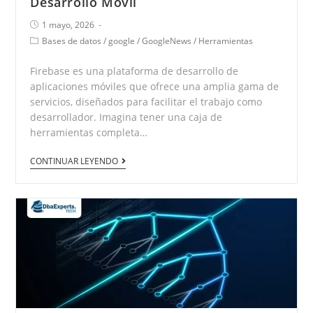
Desarrollo Móvil
1 mayo, 2026
Bases de datos
/
google
/
GoogleNews
/
Herramientas
Firebase es una plataforma de desarrollo de
aplicaciones móviles que ofrece una amplia gama de
servicios, diseñados para facilitar el trabajo como
desarrollador. Imagina tener una caja de
herramientas completa…
CONTINUAR LEYENDO