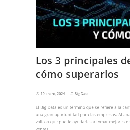
Los 3 principales d
cómo superarlos
19 enero, 2024
Big Data
El Big Data es un término que se refiere a la c
una gran oportunidad para las empresas. Al ana
valiosa que puede ayudarles a tomar mejores dec
ventas.