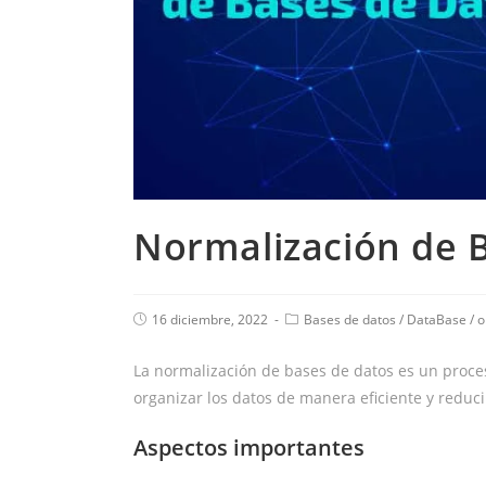
Normalización de 
16 diciembre, 2022
Bases de datos
/
DataBase
/
o
La normalización de bases de datos es un proce
organizar los datos de manera eficiente y reduci
Aspectos importantes