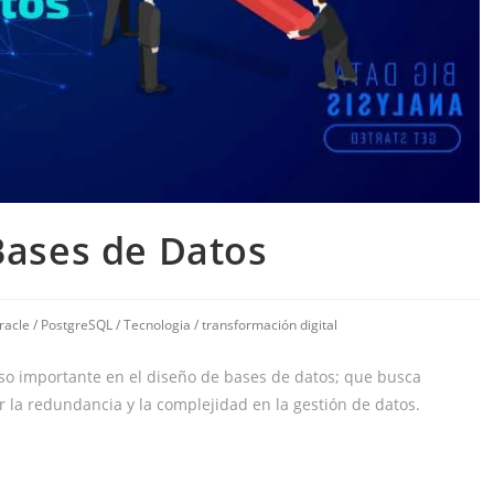
Bases de Datos
racle
/
PostgreSQL
/
Tecnologia
/
transformación digital
so importante en el diseño de bases de datos; que busca
r la redundancia y la complejidad en la gestión de datos.