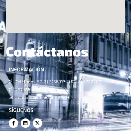
Contáctanos
INFORMACIÓN
Teléfono: (57-2) 3156917 - (52-2) 3722200
+57 316 4821324
contacto@dbaexperts.tech
SÍGUENOS