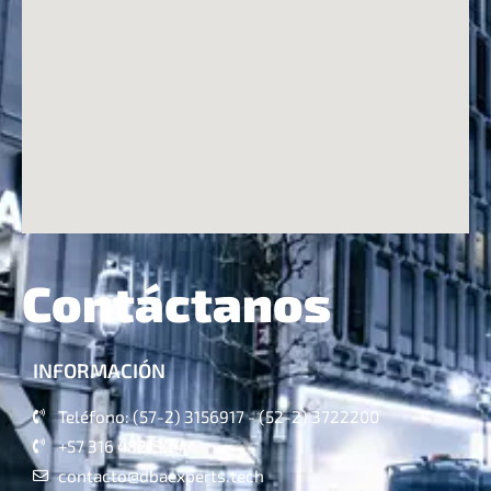
Contáctanos
INFORMACIÓN
Teléfono: (57-2) 3156917 - (52-2) 3722200
+57 316 4821324
contacto@dbaexperts.tech