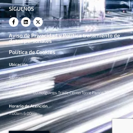
SÍGUENOS
Aviso de Privacidad y Política tratamiento de
datos personales
Política de Cookies
Ubicación
Santiago de Cali
Colombia |
Cra. 100 # 11-60 Holguines Trade CenterTorre Pance 707
Horario de Atención
7:00am 6:00pm