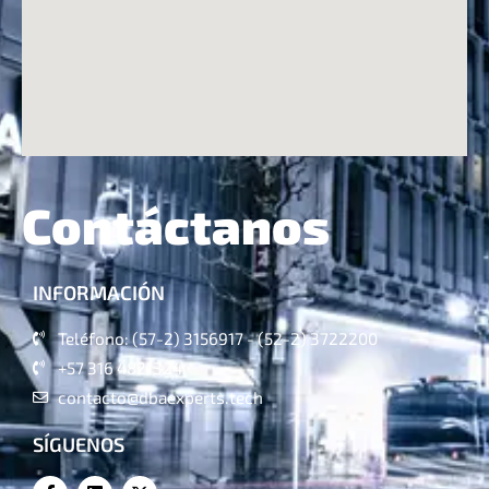
Contáctanos
INFORMACIÓN
Teléfono: (57-2) 3156917 - (52-2) 3722200
+57 316 4821324
contacto@dbaexperts.tech
SÍGUENOS