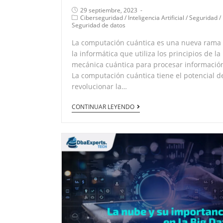
29 septiembre, 2023
Ciberseguridad
/
Inteligencia Artificial
/
Seguridad
/
Seguridad de datos
La computación cuántica es una nueva rama
la informática que utiliza los principios de la
mecánica cuántica para procesar informació
La computación cuántica tiene el potencial d
revolucionar la…
CONTINUAR LEYENDO