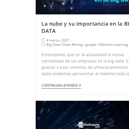
La nube y su importancia en la B
DATA
4 marzo, 2021
Big Data
/
Data Mining
/
google
/
Machine Learning
Entendamos que en la actualidad la nueva
normalidad de las empresas es la big data. E
gracias a esos sistemas de almacenamientos
datos podemos aprovechar al máximo toda l
CONTINUAR LEYENDO