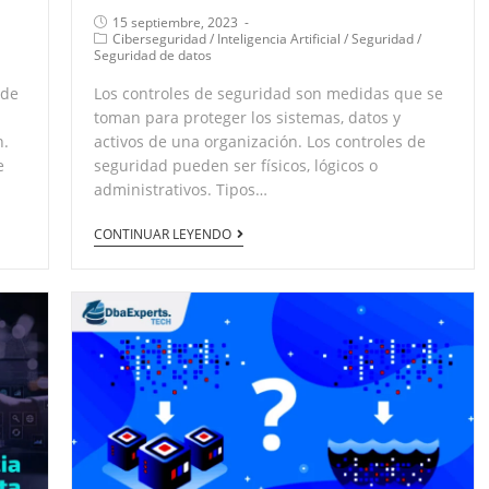
15 septiembre, 2023
Ciberseguridad
/
Inteligencia Artificial
/
Seguridad
/
Seguridad de datos
 de
Los controles de seguridad son medidas que se
toman para proteger los sistemas, datos y
n.
activos de una organización. Los controles de
e
seguridad pueden ser físicos, lógicos o
administrativos. Tipos…
CONTINUAR LEYENDO