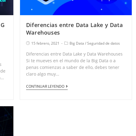
IG
Diferencias entre Data Lake y Data
Warehouses
15 febrero, 2021
Big Data
/
Seguridad de datos
Diferencias entre Data Lake y Data Warehouses
Si te mueves en el mundo de la Big Data o a
s
penas comienzas a saber de ello, debes tener
 de
claro algo muy…
a…
CONTINUAR LEYENDO