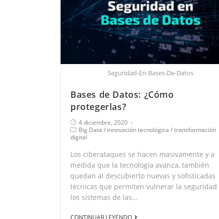
Seguridad-En-Bases-De-Datos
Bases de Datos: ¿Cómo
protegerlas?
4 diciembre, 2020
Big Data
/
innovación tecnológica
/
transformación
digital
Los ciberataques se hacen masivamente y a
medida que la tecnología avanza, también
quedan al descubierto nuevas y sofisticadas
técnicas que permiten vulnerar la seguridad
los sistemas de las…
CONTINUAR LEYENDO