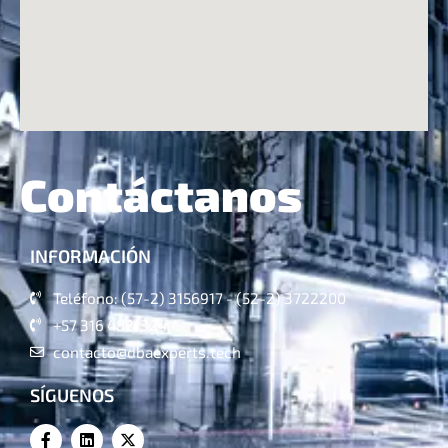
Contáctanos
INFORMACIÓN
Teléfono: (57-2) 3156917 - (52-2) 3722200
+57 316 4821324
contacto@dbaexperts.tech
SÍGUENOS