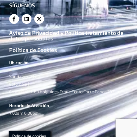
SÍGUENOS
Aviso de Privacidad y Política tratamiento de
datos personales
Política de Cookies
Ubicación
Santiago de Cali
Colombia |
Cra. 100 # 11-60 Holguines Trade CenterTorre Pance 707
Horario de Atención
7:00am 6:00pm
Política de cookies.