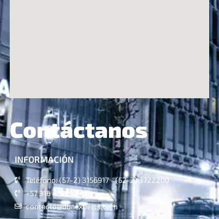
Contáctanos
INFORMACIÓN
Teléfono: (57-2) 3156917 - (52-2) 3722200
+57 316 4821324
contacto@dbaexperts.tech