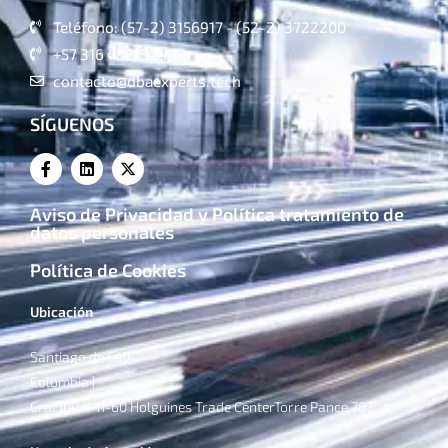
Teléfono: (57-2) 3156917 - (52-2) 3722200
+57 316 4821324
contacto@dbaexperts.tech
SÍGUENOS
Aviso de Privacidad y Política tratamiento de
datos personales
Política de Cookies
Ubicación
Santiago de Cali
Colombia |
Cra. 100 # 11-60 Holguines Trade CenterTorre Pance 707