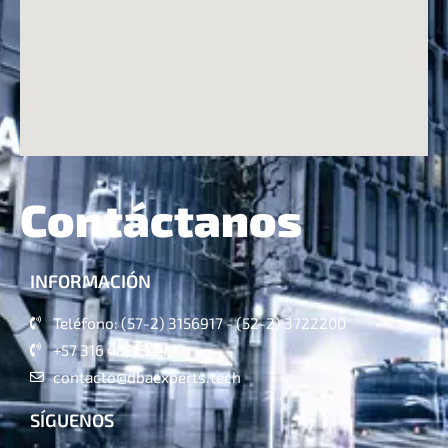
Contáctanos
INFORMACIÓN
Teléfono: (57-2) 3156917 - (52-2) 3722200
+57 316 4821324
contacto@dbaexperts.tech
SÍGUENOS