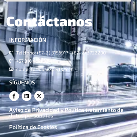
Contáctanos
INFORMACIÓN
Teléfono: (57-2) 3156917 - (52-2) 3722200
+57 316 4821324
contacto@dbaexperts.tech
SÍGUENOS
Aviso de Privacidad y Política tratamiento de
datos personales
Política de Cookies