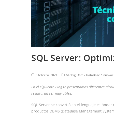
SQL Server: Optimi
3 febrero, 2021
AI
/
Big Data
/
DataBase
/
innovac
En el siguiente Blog te presentamos diferentes técn
resultarán ser muy útiles.
SQL Server se convirtió en el lenguaje estándar 
productos DBMS (DataBase Management System) 