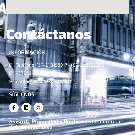
Contáctanos
INFORMACIÓN
Teléfono: (57-2) 3156917 - (52-2) 3722200
+57 316 4821324
contacto@dbaexperts.tech
SÍGUENOS
Aviso de Privacidad y Política tratamiento de
datos personales