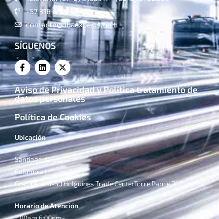
+57 316 4821324
contacto@dbaexperts.tech
SÍGUENOS
Aviso de Privacidad y Política tratamiento de
datos personales
Política de Cookies
Ubicación
Santiago de Cali
Colombia |
Cra. 100 # 11-60 Holguines Trade CenterTorre Pance 707
Horario de Atención
7:00am 6:00pm