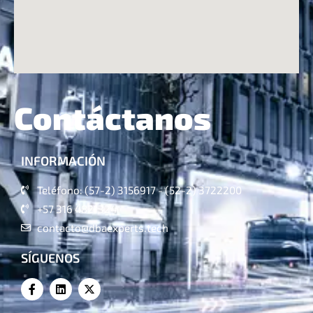
Contáctanos
INFORMACIÓN
Teléfono: (57-2) 3156917 - (52-2) 3722200
+57 316 4821324
contacto@dbaexperts.tech
SÍGUENOS