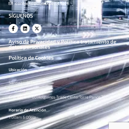
contacto@dbaexperts.tech
SÍGUENOS
Aviso de Privacidad y Política tratamiento de
datos personales
Política de Cookies
Ubicación
Santiago de Cali
Colombia |
Cra. 100 # 11-60 Holguines Trade CenterTorre Pance 707
Horario de Atención
7:00am 6:00pm