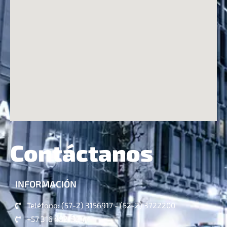
Contáctanos
INFORMACIÓN
Teléfono: (57-2) 3156917 - (52-2) 3722200
+57 316 4821324