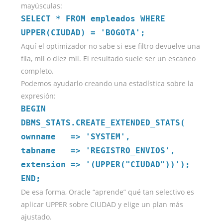
mayúsculas:
SELECT * FROM empleados WHERE
UPPER(CIUDAD) = 'BOGOTA';
Aquí el optimizador no sabe si ese filtro devuelve una
fila, mil o diez mil. El resultado suele ser un escaneo
completo.
Podemos ayudarlo creando una estadística sobre la
expresión:
BEGIN
DBMS_STATS.CREATE_EXTENDED_STATS(
ownname => 'SYSTEM',
tabname => 'REGISTRO_ENVIOS',
extension => '(UPPER("CIUDAD"))');
END;
De esa forma, Oracle “aprende” qué tan selectivo es
aplicar UPPER sobre CIUDAD y elige un plan más
ajustado.