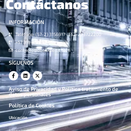
Contáctanos
INFORMACIÓN
Teléfono: (57-2) 3156917 - (52-2) 3722200
+57 316 4821324
contacto@dbaexperts.tech
SÍGUENOS
Aviso de Privacidad y Política tratamiento de
datos personales
Política de Cookies
Ubicación
Santiago de Cali