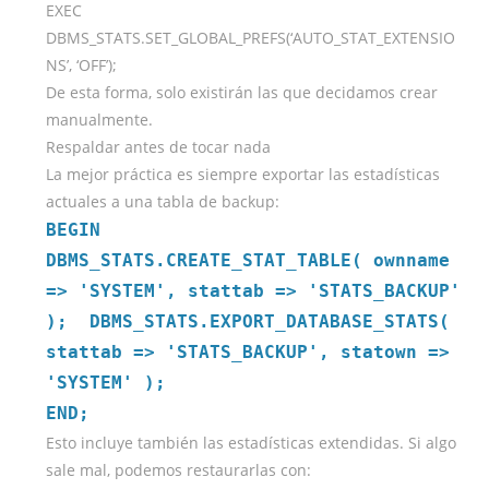
EXEC
DBMS_STATS.SET_GLOBAL_PREFS(‘AUTO_STAT_EXTENSIO
NS’, ‘OFF’);
De esta forma, solo existirán las que decidamos crear
manualmente.
Respaldar antes de tocar nada
La mejor práctica es siempre exportar las estadísticas
actuales a una tabla de backup:
BEGIN
DBMS_STATS.CREATE_STAT_TABLE( ownname
=> 'SYSTEM', stattab => 'STATS_BACKUP'
); DBMS_STATS.EXPORT_DATABASE_STATS(
stattab => 'STATS_BACKUP', statown =>
'SYSTEM' );
END;
Esto incluye también las estadísticas extendidas. Si algo
sale mal, podemos restaurarlas con: