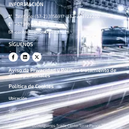
INFORMACIÓN
Teléfono: (57-2) 3156917 - (52-2) 3722200
+57 316 4821324
contacto@dbaexperts.tech
SÍGUENOS
Aviso de Privacidad y Política tratamiento de
datos personales
Política de Cookies
Ubicación
Santiago de Cali
Colombia |
Cra. 100 # 11-60 Holguines Trade CenterTorre Pance 707