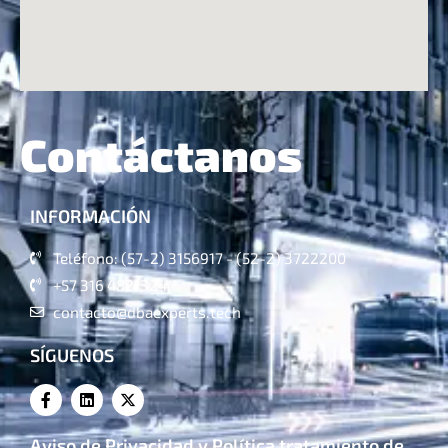
Contáctanos
INFORMACIÓN
Teléfono: (57-2) 3156917 - (52-2) 3722200
+57 316 4821324
contacto@dbaexperts.tech
SÍGUENOS
Aviso de Privacidad y Política tratamiento de