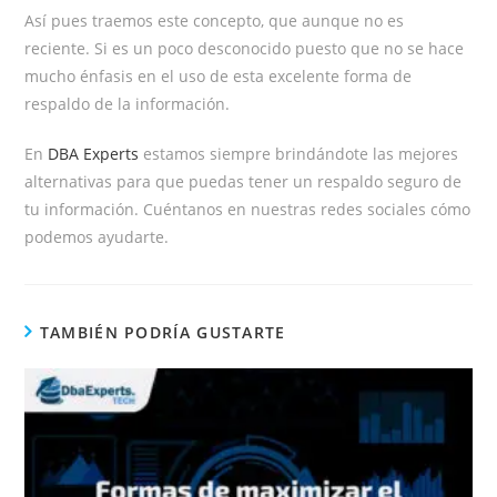
Así pues traemos este concepto, que aunque no es
reciente. Si es un poco desconocido puesto que no se hace
mucho énfasis en el uso de esta excelente forma de
respaldo de la información.
En
DBA Experts
estamos siempre brindándote las mejores
alternativas para que puedas tener un respaldo seguro de
tu información. Cuéntanos en nuestras redes sociales cómo
podemos ayudarte.
TAMBIÉN PODRÍA GUSTARTE