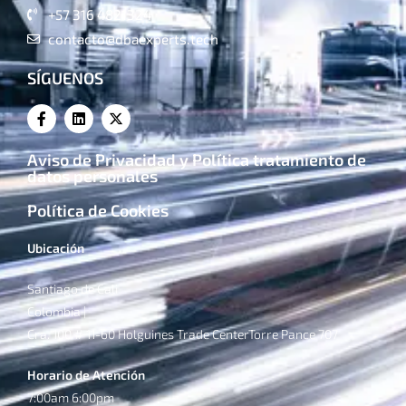
+57 316 4821324
contacto@dbaexperts.tech
SÍGUENOS
Aviso de Privacidad y Política tratamiento de
datos personales
Política de Cookies
Ubicación
Santiago de Cali
Colombia |
Cra. 100 # 11-60 Holguines Trade CenterTorre Pance 707
Horario de Atención
7:00am 6:00pm