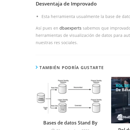
Desventaja de Improvado
Esta herramienta usualmente la base de dato
Así pues en
dbaexperts
sabemos que improvado n
herramientas de visualización de datos para au
nuestras res sociales.
TAMBIÉN PODRÍA GUSTARTE
Bases de datos Stand By
Rol d