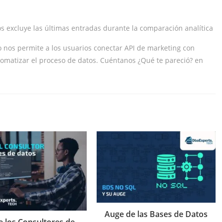
s excluye las últimas entradas durante la comparación analítica
os permite a los usuarios conectar API de marketing con
tomatizar el proceso de datos. Cuéntanos ¿Qué te pareció? en
Auge de las Bases de Datos
e los Consultores de