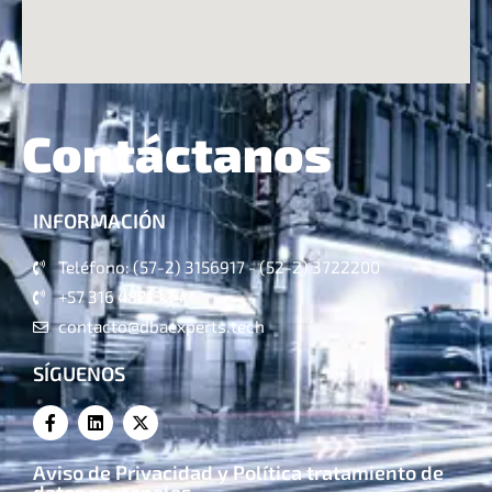
Contáctanos
INFORMACIÓN
Teléfono: (57-2) 3156917 - (52-2) 3722200
+57 316 4821324
contacto@dbaexperts.tech
SÍGUENOS
Aviso de Privacidad y Política tratamiento de