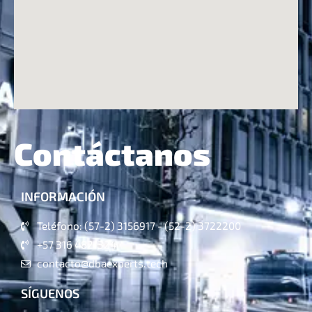
Contáctanos
INFORMACIÓN
Teléfono: (57-2) 3156917 - (52-2) 3722200
+57 316 4821324
contacto@dbaexperts.tech
SÍGUENOS