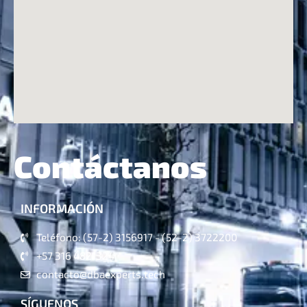
Contáctanos
INFORMACIÓN
Teléfono: (57-2) 3156917 - (52-2) 3722200
+57 316 4821324
contacto@dbaexperts.tech
SÍGUENOS