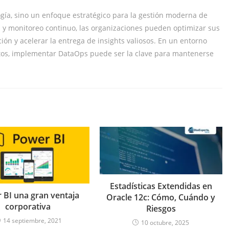
gía, sino un enfoque estratégico para la gestión moderna de
n y monitoreo continuo, las organizaciones pueden optimizar sus
ción y acelerar la entrega de insights valiosos. En un entorno
tos, implementar DataOps puede ser la clave para mantenerse
Estadísticas Extendidas en
 BI una gran ventaja
Oracle 12c: Cómo, Cuándo y
corporativa
Riesgos
14 septiembre, 2021
10 octubre, 2025