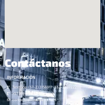
Contáctanos
INFORMACIÓN
Teléfono: (57-2) 3156917 - (52-2) 3722200
+57 316 4821324
contacto@dbaexperts.tech