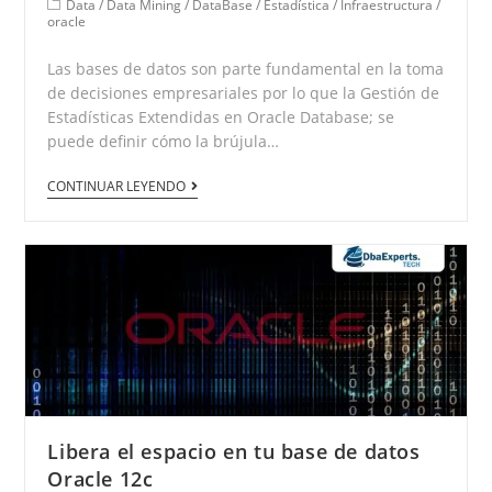
Data
/
Data Mining
/
DataBase
/
Estadística
/
Infraestructura
/
oracle
Las bases de datos son parte fundamental en la toma
de decisiones empresariales por lo que la Gestión de
Estadísticas Extendidas en Oracle Database; se
puede definir cómo la brújula…
CONTINUAR LEYENDO
Libera el espacio en tu base de datos
Oracle 12c