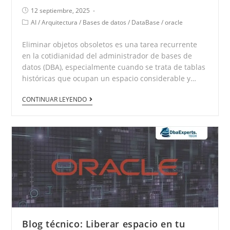
12 septiembre, 2025
AI
/
Arquitectura
/
Bases de datos
/
DataBase
/
oracle
Eliminar objetos obsoletos es una tarea recurrente
en la cotidianidad del administrador de bases de
datos (DBA), especialmente cuando se trata de tablas
históricas que ocupan un espacio considerable y…
CONTINUAR LEYENDO
Blog técnico: Liberar espacio en tu