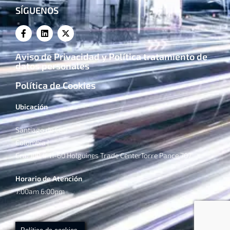
SÍGUENOS
Aviso de Privacidad y Política tratamiento de
datos personales
Política de Cookies
Ubicación
Santiago de Cali
Colombia |
Cra. 100 # 11-60 Holguines Trade CenterTorre Pance 707
Horario de Atención
7:00am 6:00pm