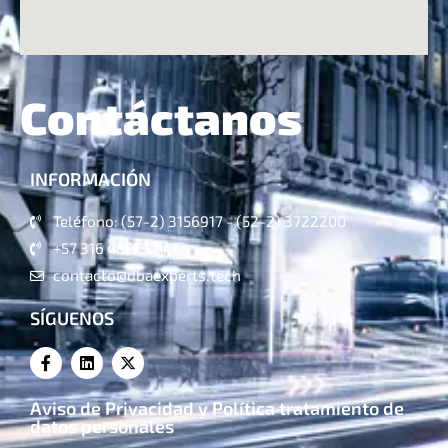
Contáctanos
INFORMACIÓN
Teléfono: (57-2) 3156917 - (52-2) 3722200
+57 316 4821324
contacto@dbaexperts.tech
SÍGUENOS
Aviso de Privacidad y Política tratamiento de
datos personales