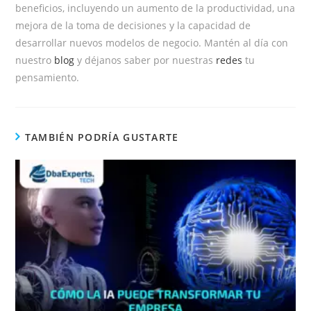
beneficios, incluyendo un aumento de la productividad, una
mejora de la toma de decisiones y la capacidad de
desarrollar nuevos modelos de negocio. Mantén al día con
nuestro
blog
y déjanos saber por nuestras
redes
tu
pensamiento.
TAMBIÉN PODRÍA GUSTARTE