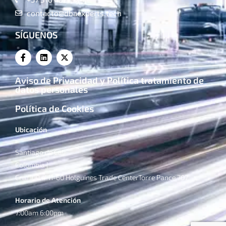
contacto@dbaexperts.tech
SÍGUENOS
Aviso de Privacidad y Política tratamiento de
datos personales
Política de Cookies
Ubicación
Santiago de Cali
Colombia |
Cra. 100 # 11-60 Holguines Trade CenterTorre Pance 707
Horario de Atención
7:00am 6:00pm